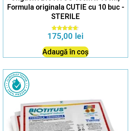
Formula originala CUTIE cu 10 buc -
STERILE
175,00
lei
Evaluat la
4.79
din 5
Adaugă în coș