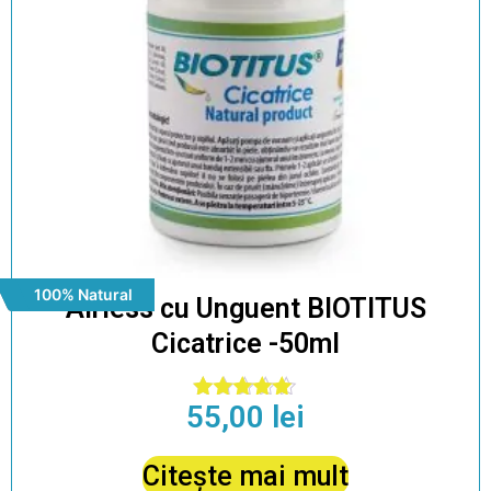
100% Natural
Airless cu Unguent BIOTITUS
Cicatrice -50ml
55,00
lei
Evaluat la
5.00
din 5
Citește mai mult