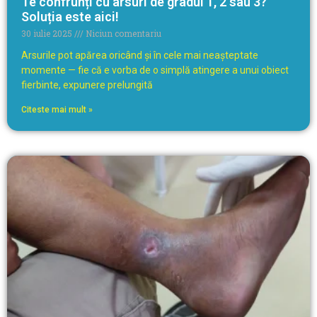
Te confrunți cu arsuri de gradul 1, 2 sau 3?
Soluția este aici!
30 iulie 2025
Niciun comentariu
Arsurile pot apărea oricând și în cele mai neașteptate
momente — fie că e vorba de o simplă atingere a unui obiect
fierbinte, expunere prelungită
Citeste mai mult »