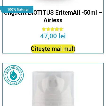
100% Natural
Unguent BIOTITUS EritemAll -50ml –
Airless
47,00
lei
Evaluat la
4.86
din 5
Citește mai mult