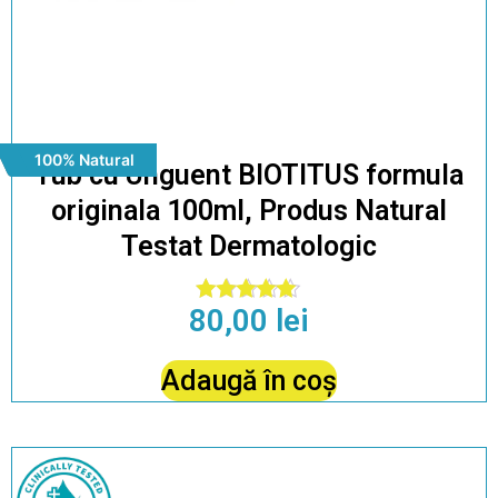
100% Natural
Tub cu Unguent BIOTITUS formula
originala 100ml, Produs Natural
Testat Dermatologic
80,00
lei
Evaluat la
4.92
din 5
Adaugă în coș