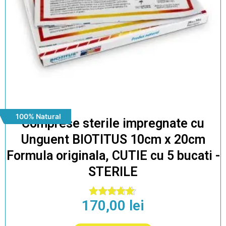
100% Natural
Comprese sterile impregnate cu
Unguent BIOTITUS 10cm x 20cm
Formula originala, CUTIE cu 5 bucati -
STERILE
170,00
lei
Evaluat la
5.00
din 5