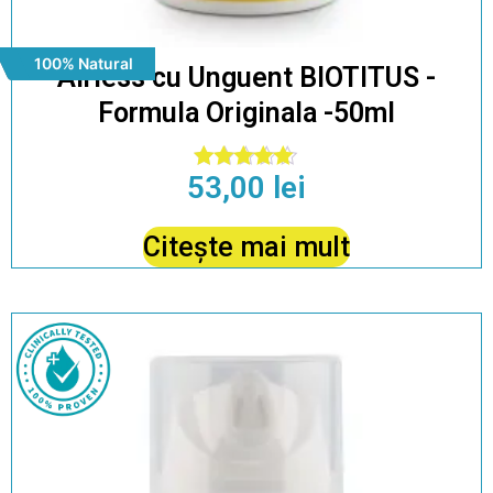
100% Natural
Airless cu Unguent BIOTITUS -
Formula Originala -50ml
53,00
lei
Evaluat la
5.00
din 5
Citește mai mult