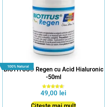
100% Natural
BIOTITUS® Regen cu Acid Hialuronic
-50ml
49,00
lei
Evaluat la
5.00
din 5
Citește mai mult