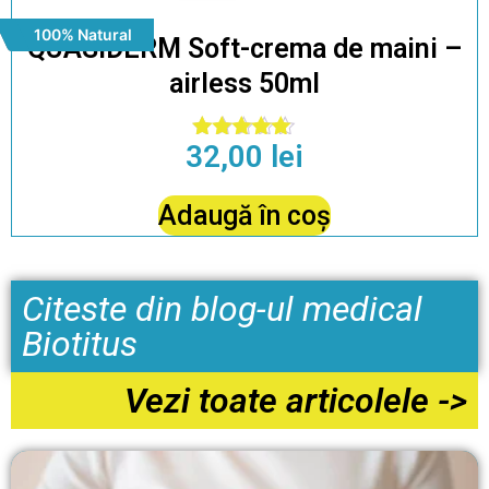
100% Natural
QUASIDERM Soft-crema de maini –
airless 50ml
32,00
lei
Evaluat la
4.88
din 5
Adaugă în coș
Citeste din blog-ul medical
Biotitus
Vezi toate articolele ->