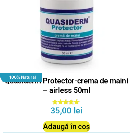
100% Natural
Quasiderm Protector-crema de maini
– airless 50ml
35,00
lei
Evaluat la
4.85
din 5
Adaugă în coș