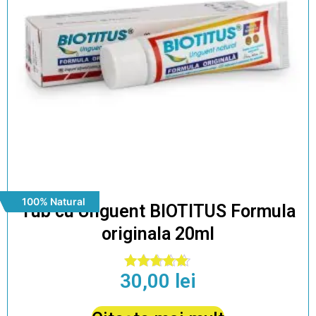
100% Natural
Tub cu Unguent BIOTITUS Formula
originala 20ml
30,00
lei
Evaluat la
5.00
din 5