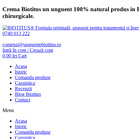
Sari
Crema Biotitus un unguent 100% natural produs in Romani
la
chirurgicale.
conținut
0740 013 222
comenzi@unguentebiotitus.ro
Intră în cont / Crează cont
0,00
lei
Cart
Acasa
Istoric
Comanda produse
Cazuistica
Recenzii
Blog Biotitus
Contact
Menu
Acasa
Istoric
Comanda produse
Cazuistica