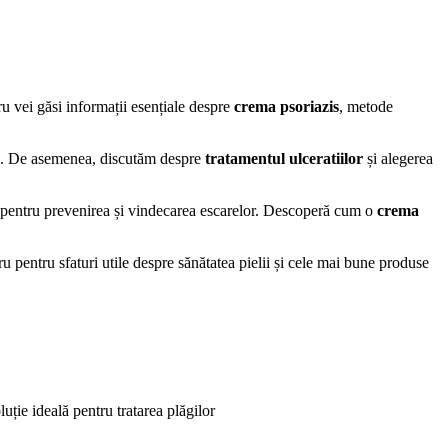
ru vei găsi informații esențiale despre
crema psoriazis
, metode
tată. De asemenea, discutăm despre
tratamentul ulceratiilor
și alegerea
i pentru prevenirea și vindecarea escarelor. Descoperă cum o
crema
 pentru sfaturi utile despre sănătatea pielii și cele mai bune produse
uție ideală pentru tratarea plăgilor