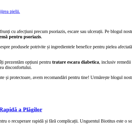
nfrunți cu afecțiuni precum psoriazis, escare sau ulcerații. Pe blogul nost
emă pentru psoriazis
.
i despre produsele potrivite și ingredientele benefice pentru pielea afec
 îți prezentăm opțiuni pentru
tratare escara diabetica
, inclusiv remedi
rea disconfortului.
te și protectoare, avem recomandări pentru tine! Urmărește blogul nostru
 Rapidă a Plăgilor
tru o recuperare rapidă și fără complicații. Unguentul Biotitus este o sol