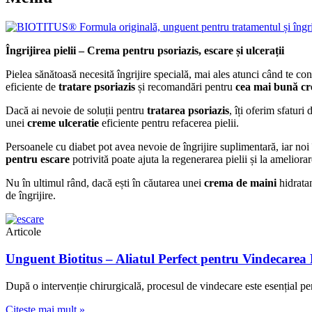
Îngrijirea pielii – Crema pentru psoriazis, escare și ulcerații
Pielea sănătoasă necesită îngrijire specială, mai ales atunci când te co
eficiente de
tratare psoriazis
și recomandări pentru
cea mai bună cr
Dacă ai nevoie de soluții pentru
tratarea psoriazis
, îți oferim sfatur
unei
creme ulceratie
eficiente pentru refacerea pielii.
Persoanele cu diabet pot avea nevoie de îngrijire suplimentară, iar noi
pentru escare
potrivită poate ajuta la regenerarea pielii și la ameliora
Nu în ultimul rând, dacă ești în căutarea unei
crema de maini
hidratan
de îngrijire.
Articole
Unguent Biotitus – Aliatul Perfect pentru Vindecarea
După o intervenție chirurgicală, procesul de vindecare este esențial pen
Citeste mai mult »