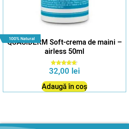
100% Natural
QUASIDERM Soft-crema de maini –
airless 50ml
32,00
lei
Evaluat la
4.88
din 5
Adaugă în coș