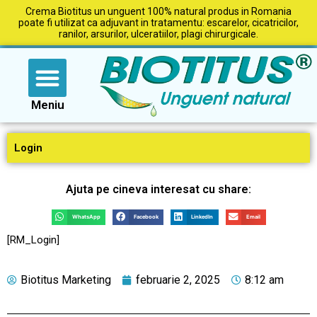
Crema Biotitus un unguent 100% natural produs in Romania
poate fi utilizat ca adjuvant in tratamentu: escarelor, cicatricilor,
ranilor, arsurilor, ulceratiilor, plagi chirurgicale.
Comanda produse
Blog Biotitus
Meniu
Login
Ajuta pe cineva interesat cu share:
WhatsApp
Facebook
LinkedIn
Email
[RM_Login]
Biotitus Marketing
februarie 2, 2025
8:12 am