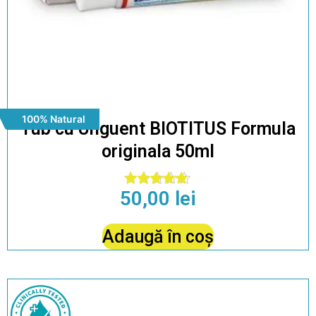
100% Natural
Tub cu Unguent BIOTITUS Formula
originala 50ml
50,00
lei
Evaluat la
4.86
din 5
Adaugă în coș