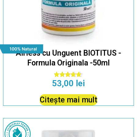
100% Natural
Airless cu Unguent BIOTITUS -
Formula Originala -50ml
53,00
lei
Evaluat la
5.00
din 5
Citește mai mult