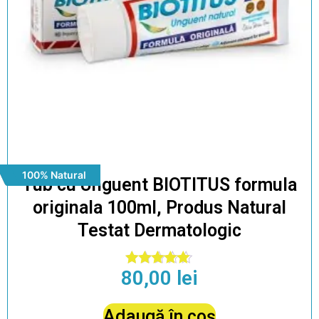
100% Natural
Tub cu Unguent BIOTITUS formula
originala 100ml, Produs Natural
Testat Dermatologic
80,00
lei
Evaluat la
4.92
din 5
Adaugă în coș