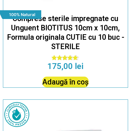
100% Natural
Comprese sterile impregnate cu
Unguent BIOTITUS 10cm x 10cm,
Formula originala CUTIE cu 10 buc -
STERILE
175,00
lei
Evaluat la
4.79
din 5
Adaugă în coș