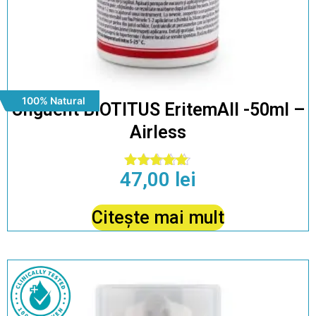
100% Natural
Unguent BIOTITUS EritemAll -50ml –
Airless
47,00
lei
Evaluat la
4.86
din 5
Citește mai mult