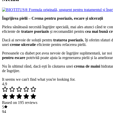
Îngrijirea pielii – Crema pentru psoriazis, escare și ulcerații
Pielea sănătoasă necesită îngrijire specială, mai ales atunci când te co
eficiente de
tratare psoriazis
și recomandări pentru
cea mai bună cr
Dacă ai nevoie de soluții pentru
tratarea psoriazis
, îți oferim sfatur
unei
creme ulceratie
eficiente pentru refacerea pielii.
Persoanele cu diabet pot avea nevoie de îngrijire suplimentară, iar noi
pentru escare
potrivită poate ajuta la regenerarea pielii și la ameliora
Nu în ultimul rând, dacă ești în căutarea unei
crema de maini
hidratan
de îngrijire.
It seems we can't find what you're looking for.
4,9
Based on 195 reviews
5
94