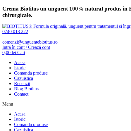
Sari
Crema Biotitus un unguent 100% natural produs in Romani
la
chirurgicale.
conținut
0740 013 222
comenzi@unguentebiotitus.ro
Intră în cont / Crează cont
0,00
lei
Cart
Acasa
Istoric
Comanda produse
Cazuistica
Recenzii
Blog Biotitus
Contact
Menu
Acasa
Istoric
Comanda produse
Cazuistica