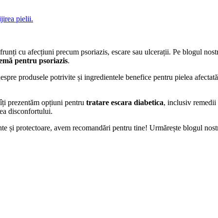
nfrunți cu afecțiuni precum psoriazis, escare sau ulcerații. Pe blogul nost
emă pentru psoriazis
.
i despre produsele potrivite și ingredientele benefice pentru pielea afec
 îți prezentăm opțiuni pentru
tratare escara diabetica
, inclusiv remedi
rea disconfortului.
te și protectoare, avem recomandări pentru tine! Urmărește blogul nostru