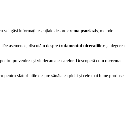
ru vei găsi informații esențiale despre
crema psoriazis
, metode
tată. De asemenea, discutăm despre
tratamentul ulceratiilor
și alegerea
i pentru prevenirea și vindecarea escarelor. Descoperă cum o
crema
 pentru sfaturi utile despre sănătatea pielii și cele mai bune produse