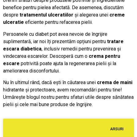
oferim sfaturi despre produsele potrivite și ingredientele
benefice pentru pielea afectată. De asemenea, discutăm
despre
tratamentul ulceratiilor
și alegerea unei
creme
ulceratie
eficiente pentru refacerea pielii.
Persoanele cu diabet pot avea nevoie de îngrijire
suplimentară, iar noi îți prezentăm opțiuni pentru
tratare
escara diabetica
, inclusiv remedii pentru prevenirea și
vindecarea escarelor. Descoperă cum o
crema pentru
escare
potrivită poate ajuta la regenerarea pielii și la
ameliorarea disconfortului.
Nu în ultimul rând, dacă ești în căutarea unei
crema de maini
hidratante și protectoare, avem recomandări pentru tine!
Urmărește blogul nostru pentru sfaturi utile despre sănătatea
pielii și cele mai bune produse de îngrijire.
ARSURI