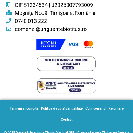
CIF 51234634 | J2025007793009
Moșnița Nouă, Timișoara, România
0740 013 222
comenzi@unguentebiotitus.ro
Termeni si conditii
Politica de confidențialitate
Cum comand
Returnare
Contact
© 2025 Drepturi de autor - Tiamis Medical SRL |
Creare site web Timisoara Agentie