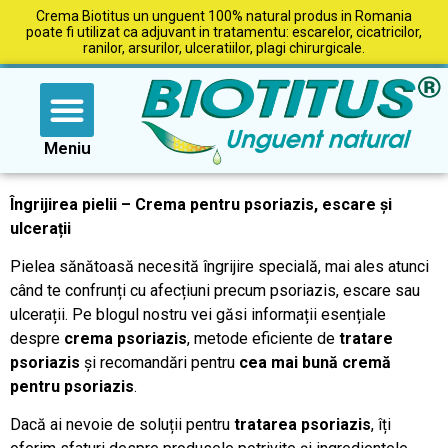
Crema Biotitus un unguent 100% natural produs in Romania
poate fi utilizat ca adjuvant in tratamentu: escarelor, cicatricilor,
ranilor, arsurilor, ulceratiilor, plagi chirurgicale.
Comanda produse
Blog Biotitus
Meniu
Îngrijirea pielii – Crema pentru psoriazis, escare și
ulcerații
Pielea sănătoasă necesită îngrijire specială, mai ales atunci
când te confrunți cu afecțiuni precum psoriazis, escare sau
ulcerații. Pe blogul nostru vei găsi informații esențiale
despre
crema psoriazis
, metode eficiente de
tratare
psoriazis
și recomandări pentru
cea mai bună cremă
pentru psoriazis
.
Dacă ai nevoie de soluții pentru
tratarea psoriazis
, îți