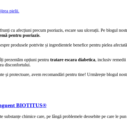
nfrunți cu afecțiuni precum psoriazis, escare sau ulcerații. Pe blogul nost
emă pentru psoriazis
.
i despre produsele potrivite și ingredientele benefice pentru pielea afec
 îți prezentăm opțiuni pentru
tratare escara diabetica
, inclusiv remedi
rea disconfortului.
te și protectoare, avem recomandări pentru tine! Urmărește blogul nostru
u Unguent BIOTITUS®
te substanțe chimice care, pe lângă problemele deosebite pe care le pun