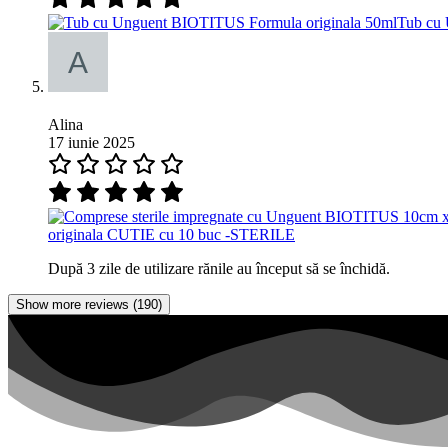
Tub cu 
Alina
17 iunie 2025
originala CUTIE cu 10 buc -STERILE
După 3 zile de utilizare rănile au început să se închidă.
Show more reviews (190)