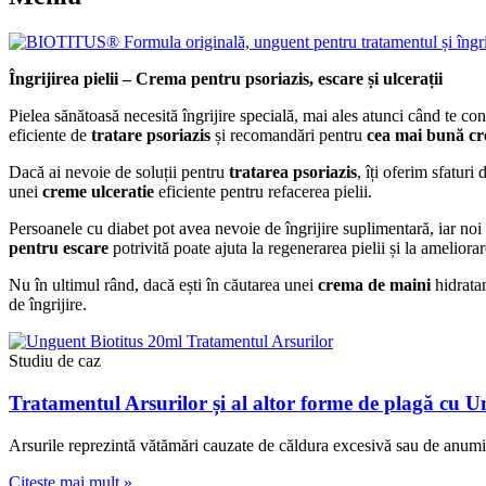
Îngrijirea pielii – Crema pentru psoriazis, escare și ulcerații
Pielea sănătoasă necesită îngrijire specială, mai ales atunci când te co
eficiente de
tratare psoriazis
și recomandări pentru
cea mai bună cr
Dacă ai nevoie de soluții pentru
tratarea psoriazis
, îți oferim sfatur
unei
creme ulceratie
eficiente pentru refacerea pielii.
Persoanele cu diabet pot avea nevoie de îngrijire suplimentară, iar noi
pentru escare
potrivită poate ajuta la regenerarea pielii și la ameliora
Nu în ultimul rând, dacă ești în căutarea unei
crema de maini
hidratan
de îngrijire.
Studiu de caz
Tratamentul Arsurilor și al altor forme de plagă c
Arsurile reprezintă vătămări cauzate de căldura excesivă sau de anumi
Citeste mai mult »