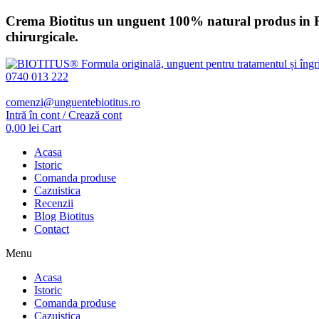
Sari
Crema Biotitus un unguent 100% natural produs in Romani
la
chirurgicale.
conținut
0740 013 222
comenzi@unguentebiotitus.ro
Intră în cont / Crează cont
0,00
lei
Cart
Acasa
Istoric
Comanda produse
Cazuistica
Recenzii
Blog Biotitus
Contact
Menu
Acasa
Istoric
Comanda produse
Cazuistica