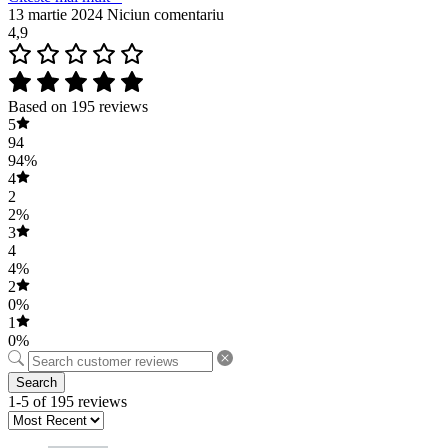
13 martie 2024
Niciun comentariu
4,9
Based on 195 reviews
5
94
94%
4
2
2%
3
4
4%
2
0%
1
0%
Search
1-5 of 195 reviews