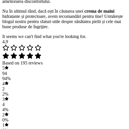
ameliorarea disconfortului.
Nu în ultimul rând, dacă ești în căutarea unei
crema de maini
hidratante și protectoare, avem recomandări pentru tine! Urmărește
blogul nostru pentru sfaturi utile despre sănătatea pielii și cele mai
bune produse de îngrijire.
It seems we can't find what you're looking for.
4,9
Based on 195 reviews
5
94
94%
4
2
2%
3
4
4%
2
0%
1