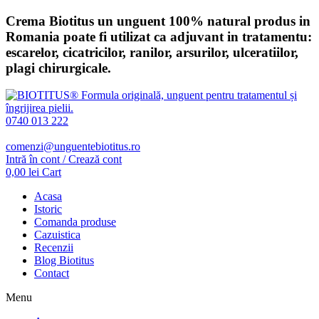
Sari
Crema Biotitus un unguent 100% natural produs in
la
Romania poate fi utilizat ca adjuvant in tratamentu:
conținut
escarelor, cicatricilor, ranilor, arsurilor, ulceratiilor,
plagi chirurgicale.
0740 013 222
comenzi@unguentebiotitus.ro
Intră în cont / Crează cont
0,00
lei
Cart
Acasa
Istoric
Comanda produse
Cazuistica
Recenzii
Blog Biotitus
Contact
Menu