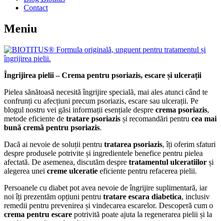
Contact
Meniu
Îngrijirea pielii – Crema pentru psoriazis, escare și ulcerații
Pielea sănătoasă necesită îngrijire specială, mai ales atunci când te
confrunți cu afecțiuni precum psoriazis, escare sau ulcerații. Pe
blogul nostru vei găsi informații esențiale despre
crema psoriazis
,
metode eficiente de
tratare psoriazis
și recomandări pentru
cea mai
bună cremă pentru psoriazis
.
Dacă ai nevoie de soluții pentru
tratarea psoriazis
, îți oferim sfaturi
despre produsele potrivite și ingredientele benefice pentru pielea
afectată. De asemenea, discutăm despre
tratamentul ulceratiilor
și
alegerea unei
creme ulceratie
eficiente pentru refacerea pielii.
Persoanele cu diabet pot avea nevoie de îngrijire suplimentară, iar
noi îți prezentăm opțiuni pentru
tratare escara diabetica
, inclusiv
remedii pentru prevenirea și vindecarea escarelor. Descoperă cum o
crema pentru escare
potrivită poate ajuta la regenerarea pielii și la